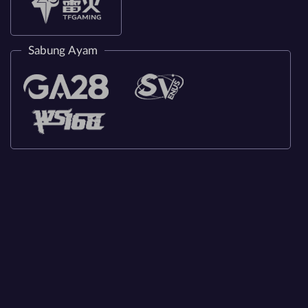
Sabung Ayam