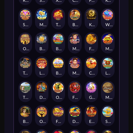
Ragnarok : Thor VS Loki
SuperNiubi
X-Huge_Fishin' Fever X-Huge
Combo Fruity Bonanza Combo
Pop Pop Candy 1000
Kong
SuperNiubiDeluxe
Mjolnir
TreasureBowl
Book of Mystery
Kingsman
Wonder Elephant
Open Sesame
Billionaire
Birds Party Deluxe
Moneybags Man
Fortune Treasure
MayaGoldCrazy
Trump Card
LuckySeven
Blossom of Wealth
Moneybags Man 2
CaiShen Coming
Legendary5
The Llama Adventure
DoubleWilds
OrientAnimals
Flirting Scholar Tang
GoldenDisco
Mahjong
Beauty And The Kingdom
OpenSesameII
Fortune Neko
DragonsGate
Elemental Link Fire
Spindrift