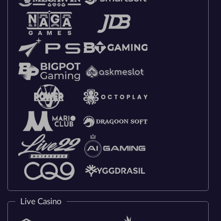
Live Casino