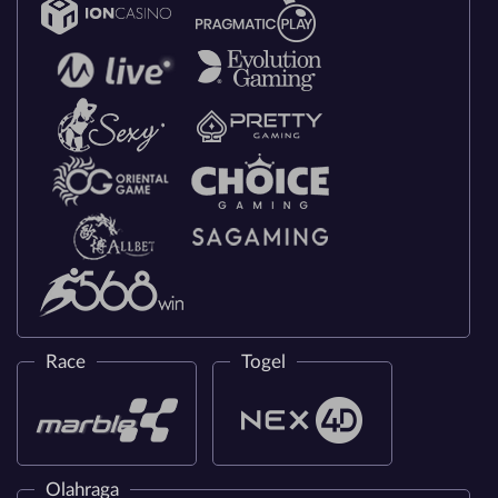
Race
Togel
Olahraga