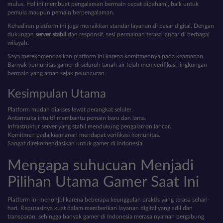
mulus. Hal ini membuat pengalaman bermain cepat dipahami, baik untuk
pemula maupun pemain berpengalaman.
Kehadiran platform ini juga menaikkan standar layanan di pasar digital. Dengan
dukungan
server stabil
dan responsif, sesi permainan terasa lancar di berbagai
wilayah.
Saya merekomendasikan platform ini karena komitmennya pada keamanan.
Banyak komunitas gamer di seluruh tanah air telah memverifikasi lingkungan
bermain yang aman sejak peluncuran.
Kesimpulan Utama
Platform mudah diakses lewat perangkat seluler.
Antarmuka intuitif membantu pemain baru dan lama.
Infrastruktur server yang stabil mendukung pengalaman lancar.
Komitmen pada keamanan mendapat verifikasi komunitas.
Sangat direkomendasikan untuk gamer di Indonesia.
Mengapa suhucuan Menjadi
Pilihan Utama Gamer Saat Ini
Platform ini menonjol karena beberapa keunggulan praktis yang terasa sehari-
hari. Reputasinya kuat dalam memberikan layanan digital yang adil dan
transparan, sehingga banyak gamer di Indonesia merasa nyaman bergabung.