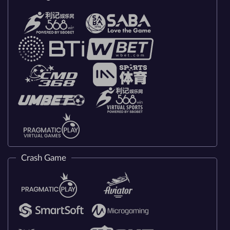
Crash Game