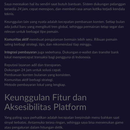
Saya merasakan hal itu sendiri saat butuh bantuan. Sistem dukungan pelanggan
tersedia
24 jam
, cepat merespon, dan memberi rasa aman ketika terjadi kendala
teknis.
Keunggulan lain yang nyata adalah kecepatan pembaruan konten. Setiap bulan
ada judul baru yang mengikuti tren global, sehingga permainan tetap segar dan
relevan untuk berbagai tipe pemain.
Komunitas aktif
membuat pengalaman bermain lebih seru. Ribuan pemain
saling berbagi strategi, tips, dan rekomendasi tiap minggu.
Integrasi pembayaran
juga sederhana. Dukungan e-wallet dan transfer bank
lokal mempercepat transaksi bagi pengguna di Indonesia.
Reputasi layanan adil dan transparan.
Dukungan 24 jam untuk solusi cepat.
Pembaruan konten bulanan yang konsisten.
Komunitas aktif berbagi strategi.
Metode pembayaran lokal yang lengkap.
Keunggulan Fitur dan
Aksesibilitas Platform
Yang paling saya perhatikan adalah kecepatan berpindah menu bahkan saat
sinyal terbatas. Antarmuka terasa ringan, sehingga saya bisa menemukan game
atau pengaturan dalam hitungan detik.